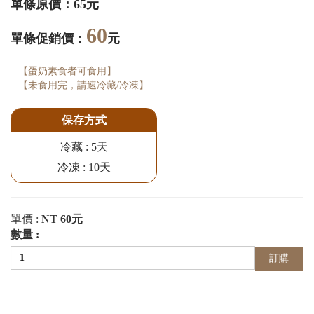
單條原價：65元
60
單條促銷價：
元
【蛋奶素食者可食用】
【未食用完，請速冷藏/冷凍】
保存方式
冷藏 : 5天
冷凍 : 10天
單價 :
NT 60元
數量 :
訂購