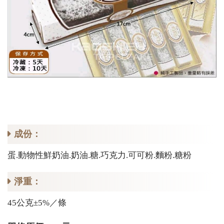
成份：
蛋.動物性鮮奶油.奶油.糖.巧克力.可可粉.麵粉.糖粉
淨重：
45公克±5%／條