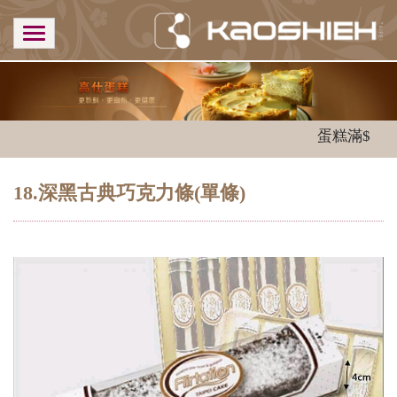
蛋糕滿$300
18.深黑古典巧克力條(單條)