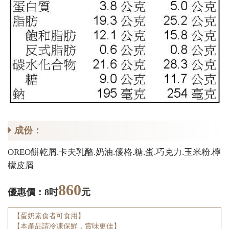
成份：
OREO餅乾屑.卡夫乳酪.奶油.優格.糖.蛋.巧克力.玉米粉.檸
檬皮屑
860
優惠價：8吋
元
【蛋奶素食者可食用】
【本產品請冷凍保鮮，賞味更佳】