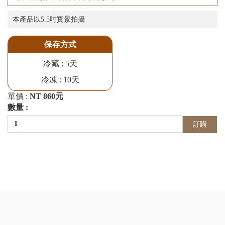
本產品以5.5吋實景拍攝
保存方式
冷藏 : 5天
冷凍 : 10天
單價 :
NT 860元
數量 :
訂購