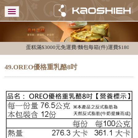
蛋糕滿$3000元免運費/麵包每箱(件)運費$180
49.OREO優格重乳酪8吋