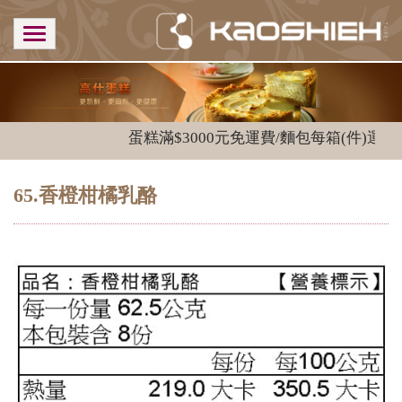
蛋糕滿$3000元免運費/麵包每箱(件)運費$1
65.香橙柑橘乳酪