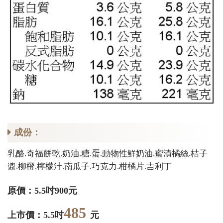
成份：
乳酪.奇福餅乾.奶油.糖.蛋.動物性鮮奶油.蜜漬橘絲.桔子
醬.柳橙.檸檬汁.南瓜子.巧克力.柑橘片.吉利丁
原價：5.5吋900元
485
上市價：5.5吋
元