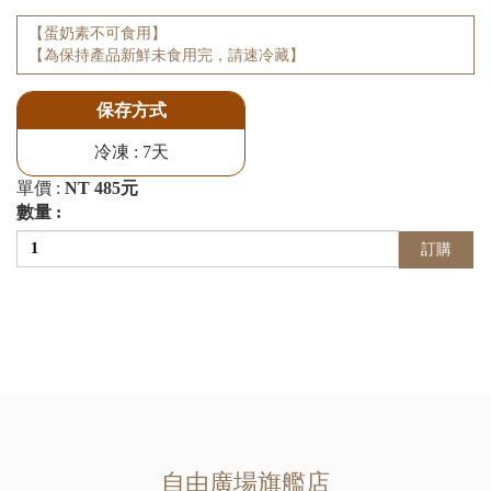
【蛋奶素不可食用】
【為保持產品新鮮未食用完，請速冷藏】
保存方式
冷凍 : 7天
單價 :
NT 485元
數量 :
訂購
自由廣場旗艦店