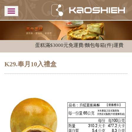
蛋糕滿$3000元免運費/麵包每箱(件)運費$180
K29.奉月10入禮盒