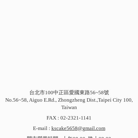
台北市100中正區愛國東路56~58號
No.56~58, Aiguo E.Rd., Zhongzheng Dist.,Taipei City 100,
Taiwan
FAX : 02-2321-1141
E-mail :
kscake5658@gmail.com