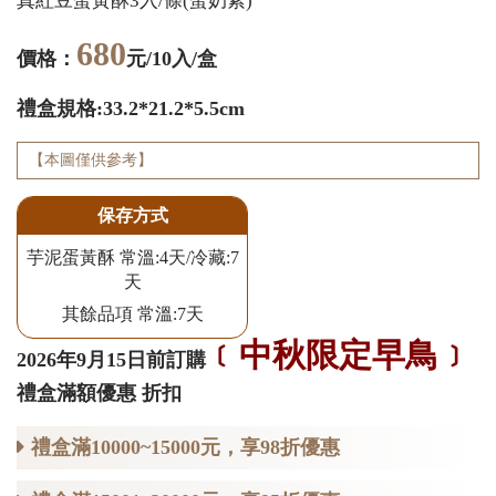
真紅豆蛋黃酥3入/條(蛋奶素)
680
價格：
元/10入/盒
禮盒規格:33.2*21.2*5.5cm
【本圖僅供參考】
保存方式
芋泥蛋黃酥 常溫:4天/冷藏:7
天
其餘品項 常溫:7天
﹝中秋限定早鳥﹞
2026年9月15日前訂購
禮盒滿額優惠 折扣
禮盒滿10000~15000元，享98折優惠