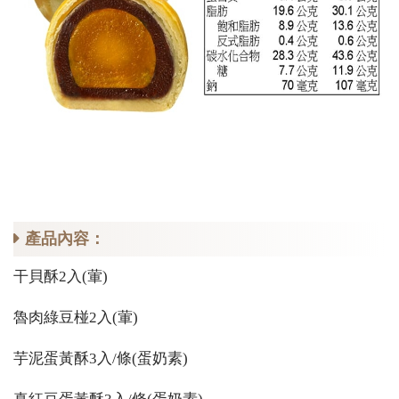
產品內容：
干貝酥2入(葷)
魯肉綠豆椪2入(葷)
芋泥蛋黃酥3入/條(蛋奶素)