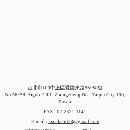
台北市100中正區愛國東路56~58號
No.56~58, Aiguo E.Rd., Zhongzheng Dist.,Taipei City 100,
Taiwan
FAX : 02-2321-1141
E-mail :
kscake5658@gmail.com