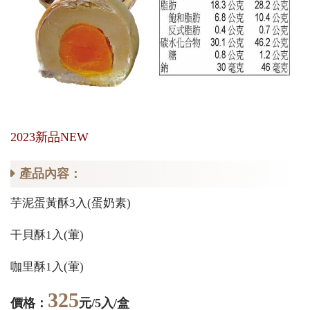
2023新品NEW
產品內容：
芋泥蛋黃酥3入(蛋奶素)
干貝酥1入(葷)
咖里酥1入(葷)
325
價格：
元/5入/盒