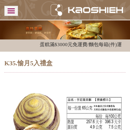
蛋糕滿$3000元免運費/麵包每箱(件)運費$1
K35.愉月5入禮盒