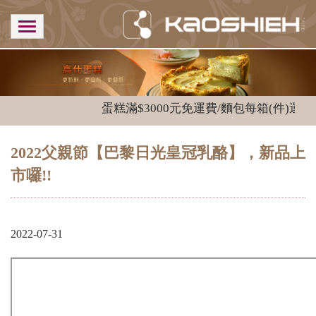
蛋糕滿$3000元免運費/麵包每箱(件)運費$1
2022父親節【巴黎日光皇冠乳酪】，新品上
市囉!!
2022-07-31