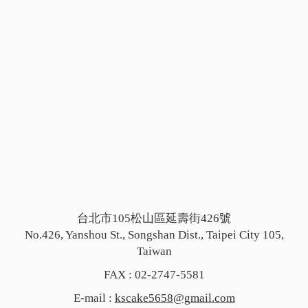
台北市105松山區延壽街426號
No.426, Yanshou St., Songshan Dist., Taipei City 105,
Taiwan
FAX : 02-2747-5581
E-mail :
kscake5658@gmail.com