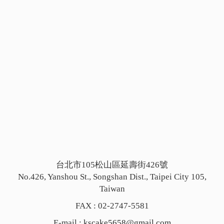
台北市105松山區延壽街426號
No.426, Yanshou St., Songshan Dist., Taipei City 105,
Taiwan
FAX : 02-2747-5581
E-mail :
kscake5658@gmail.com