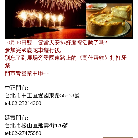
10月10日雙十節當天安排好慶祝活動了嗎?
參加完國慶花車遊行後,
別忘了到展場旁愛國東路上的《高仕蛋糕》打打牙
祭!!
門市皆營業中哦~~
中正門市:
台北市中正區愛國東路56~58號
tel:02-23214300
延壽門市:
台北市松山區延壽街426號
tel:02-27475580