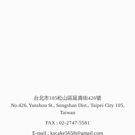
台北市105松山區延壽街426號
No.426, Yanshou St., Songshan Dist., Taipei City 105,
Taiwan
FAX : 02-2747-5581
E-mail :
kscake5658@gmail.com