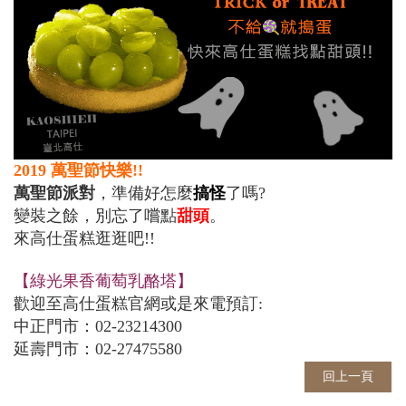
2019 萬聖節快樂!!
萬聖節派對
，準備好怎麼
搞怪
了嗎?
變裝之餘，別忘了嚐點
甜頭
。
來高仕蛋糕逛逛吧!!
【綠光果香葡萄乳酪塔】
歡迎至高仕蛋糕官網或是來電預訂:
中正門市：02-23214300
延壽門市：02-27475580
回上一頁