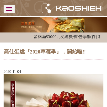
蛋糕滿$3000元免運費/麵包每箱(件)運費$1
高仕蛋糕『2020草莓季』，開始囉!!
2020-11-04