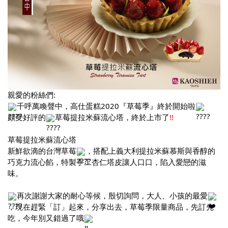
親愛的粉絲們:
千呼萬喚聲中，高仕蛋糕2020『草莓季』終於開始啦
頗受好評的
草莓提拉米蘇流心塔，終於上市了
!!
草莓提拉米蘇流心塔
新鮮欲滴的台灣草莓
，搭配上義大利提拉米蘇慕斯與香醇的
巧克力流心餡，特製手工杏仁塔皮讓人口口，陷入愛戀的滋
味。
再次謝謝大家的耐心等候，殷切詢問，大人、小孩的最愛
，現在趕緊「訂」起來，分享出去，草莓季限量商品，先訂先
吃，今年別又錯過了哦