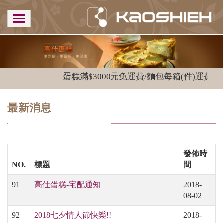
蛋糕滿$3000元免運費/麵包每箱(件)運費$18
最新消息
發佈時
NO.
標題
間
91
高仕蛋糕-宅配通知
2018-
08-02
92
2018七夕情人節快樂!!
2018-