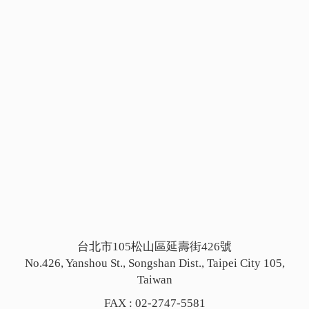
台北市105松山區延壽街426號
No.426, Yanshou St., Songshan Dist., Taipei City 105,
Taiwan
FAX : 02-2747-5581